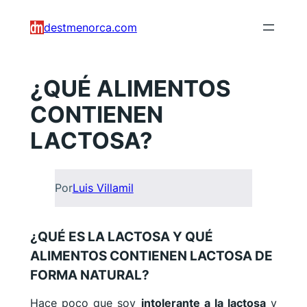
Saltar
destmenorca.com
al
contenido
¿QUÉ ALIMENTOS
CONTIENEN
LACTOSA?
Por
Luis Villamil
¿QUÉ ES LA LACTOSA Y QUÉ
ALIMENTOS CONTIENEN LACTOSA DE
FORMA NATURAL?
Hace poco que soy
intolerante a la lactosa
y