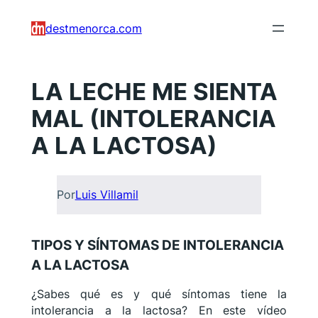
Saltar
destmenorca.com
al
contenido
LA LECHE ME SIENTA
MAL (INTOLERANCIA
A LA LACTOSA)
Por
Luis Villamil
TIPOS Y SÍNTOMAS DE INTOLERANCIA
A LA LACTOSA
¿Sabes qué es y qué síntomas tiene la
intolerancia a la lactosa? En este vídeo