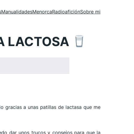
s
Manualidades
Menorca
Radioafición
Sobre mi
LA LACTOSA
do gracias a unas patillas de lactasa que me
uedo dar unos trucos y consejos para que la