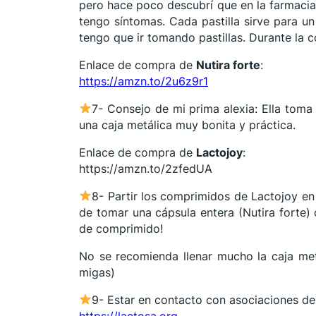
pero hace poco descubrí que en la farmaci
tengo síntomas. Cada pastilla sirve para u
tengo que ir tomando pastillas. Durante la 
Enlace de compra de
Nutira forte
:
https://amzn.to/2u6z9r1
7- Consejo de mi prima alexia: Ella tom
una caja metálica muy bonita y práctica.
Enlace de compra de
Lactojoy
:
https://amzn.to/2zfedUA
8- Partir los comprimidos de Lactojoy en
de tomar una cápsula entera (Nutira forte
de comprimido!
No se recomienda llenar mucho la caja metá
migas)
9- Estar en contacto con asociaciones de 
https://lactosa.org